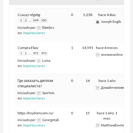
Ccauyz nfgvbg
0
5,238
hace 4 días
…
1
2
349
350
Joseph Engib
Iniciado por:
Bbmbcs
en:
Importaciones
Compra Ebay
1
14,591
hace 4 meses
…
1
2
972
973
onewononline
Iniciado por:
Luisa
en:
Importaciones
Где заказать диплом
0
14
hace 1 año
специалиста?
Дизайнчеловека6
Iniciado por:
Sazrfxm
en:
Importaciones
https://mydomcom.ru/
0
15
hace 1 año, 1
mes
Iniciado por:
Georgetab
en:
Importaciones
MatthewBeele