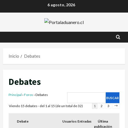
6 agosto, 2026
Inicio
Debates
Debates
Principal
›
Foros
›
Debates
Viendo 15 debates - del 1 al 15 (de un total de 32)
1
2
3
→
Debate
Usuarios
Entradas
Última
publicación