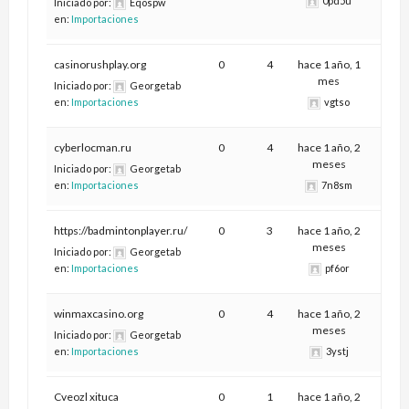
0pd5u
Iniciado por:
Eqospw
en:
Importaciones
casinorushplay.org
0
4
hace 1 año, 1
mes
Iniciado por:
Georgetab
en:
Importaciones
vgtso
cyberlocman.ru
0
4
hace 1 año, 2
meses
Iniciado por:
Georgetab
en:
Importaciones
7n8sm
https://badmintonplayer.ru/
0
3
hace 1 año, 2
meses
Iniciado por:
Georgetab
en:
Importaciones
pf6or
winmaxcasino.org
0
4
hace 1 año, 2
meses
Iniciado por:
Georgetab
en:
Importaciones
3ystj
Cveozl xituca
0
1
hace 1 año, 2