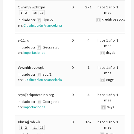
Qwvmjy wpkxqm
0
271
hace 1 año, 1
…
mes
1
2
18
19
krediti bez otkaza_bn
Iniciado por:
Liymvv
en:
Clasificación Arancelaria
s-11.ru
0
4
hace 1 año, 1
mes
Iniciado por:
Georgetab
en:
Importaciones
dcycb
Wyznhh svowgk
0
1
hace 1 año, 1
mes
Iniciado por:
eugf1
en:
Clasificación Arancelaria
eugf1
royaljackpotcasino.org
0
4
hace 1 año, 1
mes
Iniciado por:
Georgetab
en:
Importaciones
fajys
Xhnsqj rablwk
0
167
hace 1 año, 1
…
mes
1
2
11
12