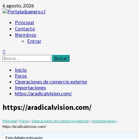
Saltar
6 agosto, 2026
al
contenido
Menú
Principal
principal
Contacto
Miembros
Entrar
Buscar:
Inicio
Foros
Operaciones de comercio exterior
Importaciones
https://aradicalvision.com/
https://aradicalvision.com/
Principal
›
Foros
›
Operaciones de comercio exterior
›
Importaciones
›
https://aradicalvision.com/
Este debate está vacío.