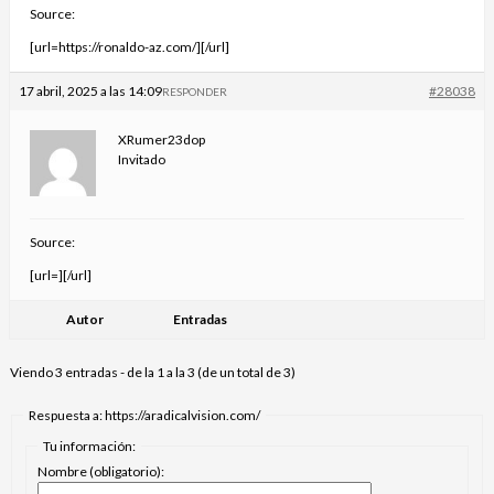
Source:
[url=https://ronaldo-az.com/][/url]
17 abril, 2025 a las 14:09
#28038
RESPONDER
XRumer23dop
Invitado
Source:
[url=][/url]
Autor
Entradas
Viendo 3 entradas - de la 1 a la 3 (de un total de 3)
Respuesta a: https://aradicalvision.com/
Tu información:
Nombre (obligatorio):