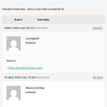
Viendo 3 entradas - de la 1 a la 3 (de un total de 3)
Autor
Entradas
4 abril, 2025 a las 03:31
#26467
RESPONDER
Georgetab
Invitado
Source:
–
https://aradicalvision.com/
15 abril, 2025 a las 15:02
#27694
RESPONDER
XRumer23dop
Invitado