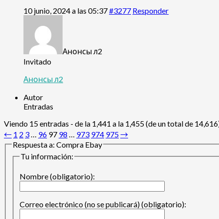
10 junio, 2024 a las 05:37
#3277
Responder
Анонсы л2
Invitado
Анонсы л2
Autor
Entradas
Viendo 15 entradas - de la 1,441 a la 1,455 (de un total de 14,616
←
1
2
3
…
96
97
98
…
973
974
975
→
Respuesta a: Compra Ebay
Tu información:
Nombre (obligatorio):
Correo electrónico (no se publicará) (obligatorio):