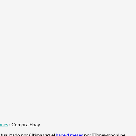
ones
›
Compra Ebay
ctualizado por última vez el
hace 4 meses
por
onewononline
.