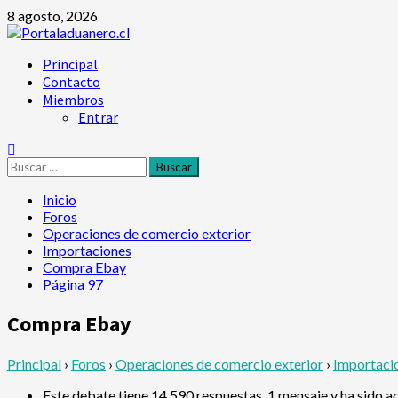
Saltar
8 agosto, 2026
al
contenido
Menú
Principal
principal
Contacto
Miembros
Entrar
Buscar:
Inicio
Foros
Operaciones de comercio exterior
Importaciones
Compra Ebay
Página 97
Compra Ebay
Principal
›
Foros
›
Operaciones de comercio exterior
›
Importaci
Este debate tiene 14,590 respuestas, 1 mensaje y ha sido a