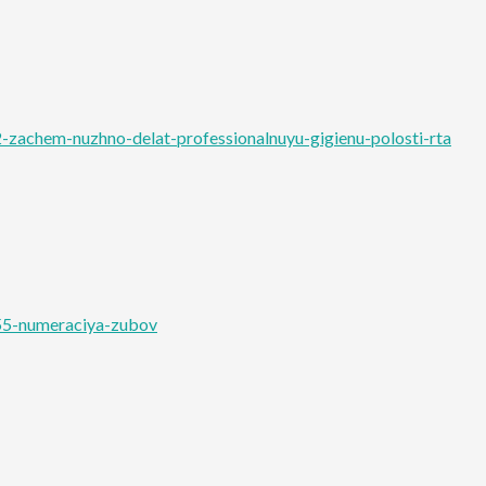
-zachem-nuzhno-delat-professionalnuyu-gigienu-polosti-rta
55-numeraciya-zubov