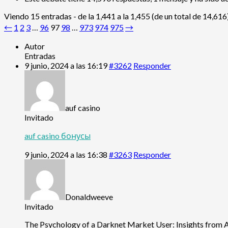
Viendo 15 entradas - de la 1,441 a la 1,455 (de un total de 14,616
←
1
2
3
…
96
97
98
…
973
974
975
→
Autor
Entradas
9 junio, 2024 a las 16:19
#3262
Responder
auf casino
Invitado
auf casino бонусы
9 junio, 2024 a las 16:38
#3263
Responder
Donaldweeve
Invitado
The Psychology of a Darknet Market User: Insights from 