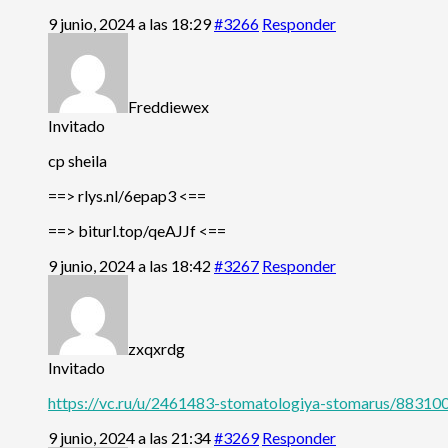
9 junio, 2024 a las 18:29
#3266
Responder
Freddiewex
Invitado
cp sheila
==> rlys.nl/6epap3 <==
==> biturl.top/qeAJJf <==
9 junio, 2024 a las 18:42
#3267
Responder
zxqxrdg
Invitado
https://vc.ru/u/2461483-stomatologiya-stomarus/883100-
9 junio, 2024 a las 21:34
#3269
Responder