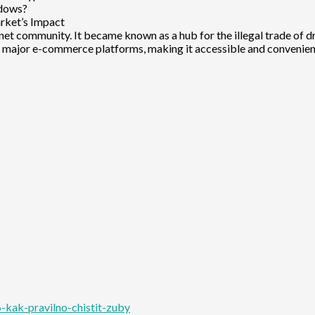
adows?
rket’s Impact
et community. It became known as a hub for the illegal trade of d
of major e-commerce platforms, making it accessible and convenien
kak-pravilno-chistit-zuby