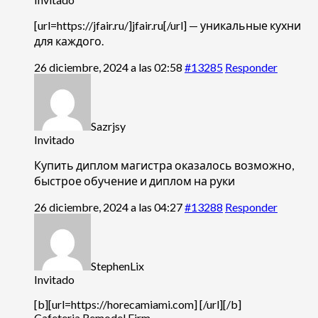
[url=https://jfair.ru/]jfair.ru[/url] — уникальные кухни
для каждого.
26 diciembre, 2024 a las 02:58
#13285
Responder
Sazrjsy
Invitado
Купить диплом магистра оказалось возможно,
быстрое обучение и диплом на руки
26 diciembre, 2024 a las 04:27
#13288
Responder
StephenLix
Invitado
[b][url=https://horecamiami.com] [/url][/b]
Cafeteria Remodel Firm