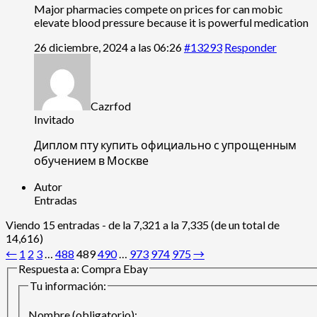
Major pharmacies compete on prices for
can mobic
elevate blood pressure because it is powerful medication
26 diciembre, 2024 a las 06:26
#13293
Responder
Cazrfod
Invitado
Диплом пту купить официально с упрощенным
обучением в Москве
Autor
Entradas
Viendo 15 entradas - de la 7,321 a la 7,335 (de un total de
14,616)
←
1
2
3
…
488
489
490
…
973
974
975
→
Respuesta a: Compra Ebay
Tu información:
Nombre (obligatorio):