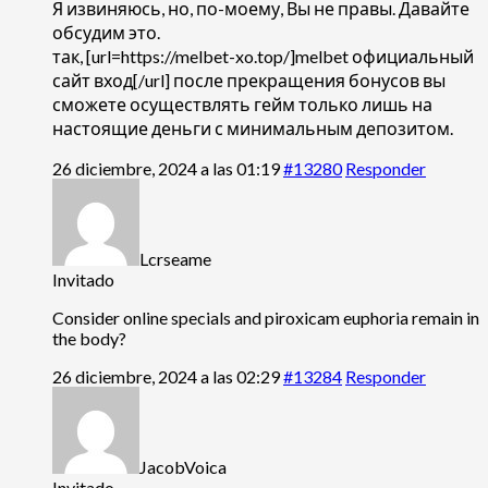
Я извиняюсь, но, по-моему, Вы не правы. Давайте
обсудим это.
так, [url=https://melbet-xo.top/]melbet официальный
сайт вход[/url] после прекращения бонусов вы
сможете осуществлять гейм только лишь на
настоящие деньги с минимальным депозитом.
26 diciembre, 2024 a las 01:19
#13280
Responder
Lcrseame
Invitado
Consider online specials and
piroxicam euphoria remain in
the body?
26 diciembre, 2024 a las 02:29
#13284
Responder
JacobVoica
Invitado