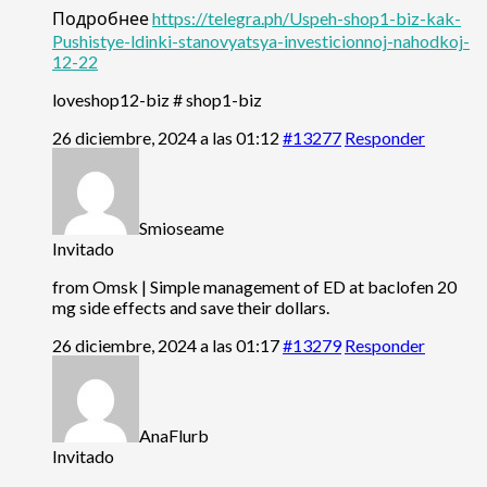
Подробнее
https://telegra.ph/Uspeh-shop1-biz-kak-
Pushistye-ldinki-stanovyatsya-investicionnoj-nahodkoj-
12-22
loveshop12-biz # shop1-biz
26 diciembre, 2024 a las 01:12
#13277
Responder
Smioseame
Invitado
from Omsk | Simple management of ED at
baclofen 20
mg side effects and save their dollars.
26 diciembre, 2024 a las 01:17
#13279
Responder
AnaFlurb
Invitado