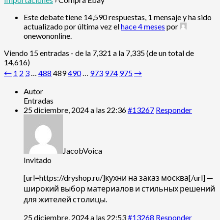
Este debate tiene 14,590 respuestas, 1 mensaje y ha sido
actualizado por última vez el
hace 4 meses
por
onewononline
.
Viendo 15 entradas - de la 7,321 a la 7,335 (de un total de
14,616)
←
1
2
3
…
488
489
490
…
973
974
975
→
Autor
Entradas
25 diciembre, 2024 a las 22:36
#13267
Responder
JacobVoica
Invitado
[url=https://dryshop.ru/]кухни на заказ москва[/url] —
широкий выбор материалов и стильных решений
для жителей столицы.
25 diciembre, 2024 a las 22:53
#13268
Responder