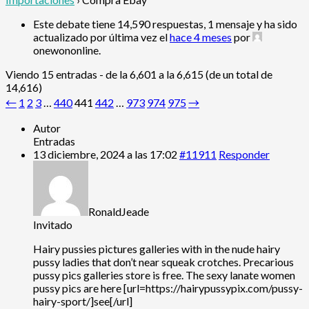
Este debate tiene 14,590 respuestas, 1 mensaje y ha sido
actualizado por última vez el
hace 4 meses
por
onewononline
.
Viendo 15 entradas - de la 6,601 a la 6,615 (de un total de
14,616)
←
1
2
3
…
440
441
442
…
973
974
975
→
Autor
Entradas
13 diciembre, 2024 a las 17:02
#11911
Responder
RonaldJeade
Invitado
Hairy pussies pictures galleries with in the nude hairy
pussy ladies that don’t near squeak crotches. Precarious
pussy pics galleries store is free. The sexy lanate women
pussy pics are here [url=https://hairypussypix.com/pussy-
hairy-sport/]see[/url]