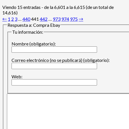
Viendo 15 entradas - de la 6,601 a la 6,615 (de un total de
14,616)
←
1
2
3
…
440
441
442
…
973
974
975
→
Respuesta a: Compra Ebay
Tu información:
Nombre (obligatorio):
Correo electrónico (no se publicará) (obligatorio):
Web: