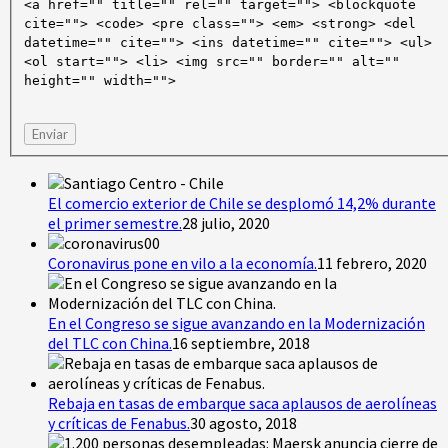
<a href="" title="" rel="" target=""> <blockquote
cite=""> <code> <pre class=""> <em> <strong> <del
datetime="" cite=""> <ins datetime="" cite=""> <ul>
<ol start=""> <li> <img src="" border="" alt=""
height="" width="">
Enviar
El comercio exterior de Chile se desplomó 14,2% durante
el primer semestre.
28 julio, 2020
Coronavirus pone en vilo a la economía.
11 febrero, 2020
En el Congreso se sigue avanzando en la Modernización
del TLC con China.
16 septiembre, 2018
Rebaja en tasas de embarque saca aplausos de aerolíneas
y críticas de Fenabus.
30 agosto, 2018