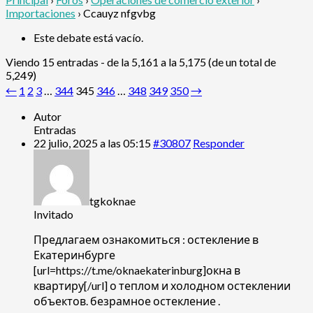
Importaciones
›
Ccauyz nfgvbg
Este debate está vacío.
Viendo 15 entradas - de la 5,161 a la 5,175 (de un total de
5,249)
←
1
2
3
…
344
345
346
…
348
349
350
→
Autor
Entradas
22 julio, 2025 a las 05:15
#30807
Responder
tgkoknae
Invitado
Предлагаем ознакомиться : остекление в
Екатеринбурге
[url=https://t.me/oknaekaterinburg]окна в
квартиру[/url] о теплом и холодном остеклении
объектов. безрамное остекление .