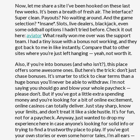
Now, let me share a site I’ve been hooked on these last
few weeks. It’s been a breath of fresh air. The interface?
Super clean. Payouts? No waiting around. And the game
selection? *Insane*. Slots, live dealers, blackjack, even
some oddball options I hadn’t tried before. Check it out
here:
aviator
What really won me over was the support
team. I had a tiny issue with a bonus not working, and they
got back to me in like instantly. Compare that to other
sites where you’re just left hanging — yeah, not worth it.
Also, if you’re into bonuses (and who isn’t?), this place
offers some awesome ones. But here’s the trick: don’t just
chase bonuses. It’s smarter to stick to clear terms than a
huge bonus you’ll never be able to withdraw. I’m not
saying you should go and blow your whole paycheck —
please don’t. But if you’ve got a little extra spending
money and you’re looking for a bit of online excitement,
online casinos can totally deliver. Just stay sharp, know
your limits, and don’t treat it like a side hustle. It’s for fun,
not for a paycheck. Anyway, just wanted to drop my
experience here in case anyone’s looking for solid info or
trying to find a trustworthy place to play. If you’ve got
your own stories or even some horror tales, I’m all ears —