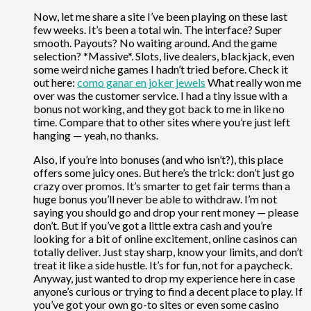
Now, let me share a site I’ve been playing on these last
few weeks. It’s been a total win. The interface? Super
smooth. Payouts? No waiting around. And the game
selection? *Massive*. Slots, live dealers, blackjack, even
some weird niche games I hadn’t tried before. Check it
out here:
como ganar en joker jewels
What really won me
over was the customer service. I had a tiny issue with a
bonus not working, and they got back to me in like no
time. Compare that to other sites where you’re just left
hanging — yeah, no thanks.
Also, if you’re into bonuses (and who isn’t?), this place
offers some juicy ones. But here’s the trick: don’t just go
crazy over promos. It’s smarter to get fair terms than a
huge bonus you’ll never be able to withdraw. I’m not
saying you should go and drop your rent money — please
don’t. But if you’ve got a little extra cash and you’re
looking for a bit of online excitement, online casinos can
totally deliver. Just stay sharp, know your limits, and don’t
treat it like a side hustle. It’s for fun, not for a paycheck.
Anyway, just wanted to drop my experience here in case
anyone’s curious or trying to find a decent place to play. If
you’ve got your own go-to sites or even some casino