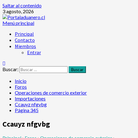
Saltar al contenido
3 agosto, 2026
Menú principal
Principal
Contacto
Miembros
Entrar
Buscar:
Inicio
Foros
Operaciones de comercio exterior
Importaciones
Ccauyz nfgvbg
Página 345
Ccauyz nfgvbg
Principal
›
Foros
›
Operaciones de comercio exterior
›