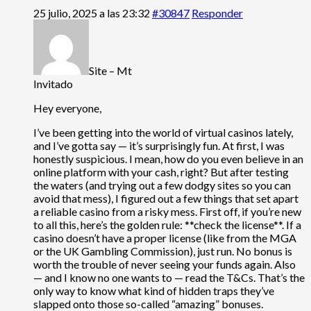
25 julio, 2025 a las 23:32
#30847
Responder
Site – Mt
Invitado
Hey everyone,
I’ve been getting into the world of virtual casinos lately,
and I’ve gotta say — it’s surprisingly fun. At first, I was
honestly suspicious. I mean, how do you even believe in an
online platform with your cash, right? But after testing
the waters (and trying out a few dodgy sites so you can
avoid that mess), I figured out a few things that set apart
a reliable casino from a risky mess. First off, if you’re new
to all this, here’s the golden rule: **check the license**. If a
casino doesn’t have a proper license (like from the MGA
or the UK Gambling Commission), just run. No bonus is
worth the trouble of never seeing your funds again. Also
— and I know no one wants to — read the T&Cs. That’s the
only way to know what kind of hidden traps they’ve
slapped onto those so-called “amazing” bonuses.