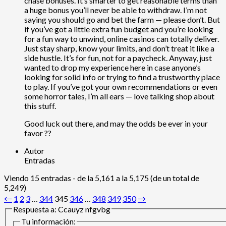
chase bonuses. It’s smarter to get reasonable terms than
a huge bonus you’ll never be able to withdraw. I’m not
saying you should go and bet the farm — please don’t. But
if you’ve got a little extra fun budget and you’re looking
for a fun way to unwind, online casinos can totally deliver.
Just stay sharp, know your limits, and don’t treat it like a
side hustle. It’s for fun, not for a paycheck. Anyway, just
wanted to drop my experience here in case anyone’s
looking for solid info or trying to find a trustworthy place
to play. If you’ve got your own recommendations or even
some horror tales, I’m all ears — love talking shop about
this stuff.
Good luck out there, and may the odds be ever in your
favor ??
Autor
Entradas
Viendo 15 entradas - de la 5,161 a la 5,175 (de un total de
5,249)
←
1
2
3
…
344
345
346
…
348
349
350
→
Respuesta a: Ccauyz nfgvbg
Tu información: