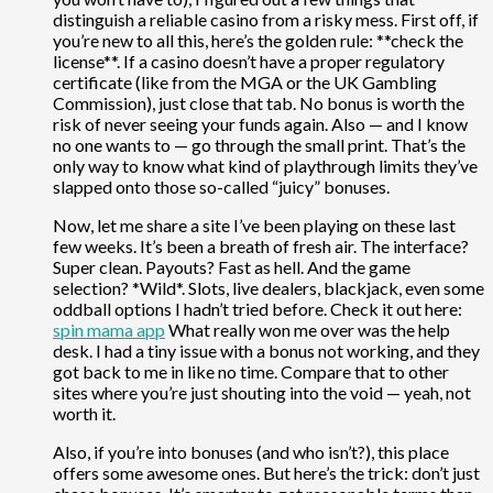
distinguish a reliable casino from a risky mess. First off, if
you’re new to all this, here’s the golden rule: **check the
license**. If a casino doesn’t have a proper regulatory
certificate (like from the MGA or the UK Gambling
Commission), just close that tab. No bonus is worth the
risk of never seeing your funds again. Also — and I know
no one wants to — go through the small print. That’s the
only way to know what kind of playthrough limits they’ve
slapped onto those so-called “juicy” bonuses.
Now, let me share a site I’ve been playing on these last
few weeks. It’s been a breath of fresh air. The interface?
Super clean. Payouts? Fast as hell. And the game
selection? *Wild*. Slots, live dealers, blackjack, even some
oddball options I hadn’t tried before. Check it out here:
spin mama app
What really won me over was the help
desk. I had a tiny issue with a bonus not working, and they
got back to me in like no time. Compare that to other
sites where you’re just shouting into the void — yeah, not
worth it.
Also, if you’re into bonuses (and who isn’t?), this place
offers some awesome ones. But here’s the trick: don’t just