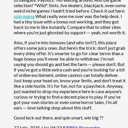
selection? *Wild*. Slots, live dealers, blackjack, even some
weird niche games I hadn’t tried before. Check it out here:
spin mama
What really won me over was the help desk. I
had a tiny issue with a bonus not working, and they got
back to me in like instantly. Compare that to other sites
where you’re just ghosted by support — yeah, not worth it.
Also, if you’re into bonuses (and who isn’t?), this place
offers some juicy ones. But here’s the trick: don’t just grab
every shiny offer. It’s smarter to go for clear terms than a
huge bonus you’ll never be able to withdraw. I’m not
saying you should go and bet the farm — please don’t. But
if you’ve got a little extra cash and you’re looking for a bit
of online excitement, online casinos can totally deliver.
Just keep your head on, know your limits, and don’t treat it
like a side hustle. It’s for fun, not for a paycheck. Anyway,
just wanted to drop my experience here in case anyone’s
curious or trying to find a decent place to play. If you’ve
got your own stories or even some horror tales, I’m all
ears — love talking shop about this stuff.
Good luck out there, and spin smart, win big ??
27 julio, 2025 a las 04:23
#30856
Responder