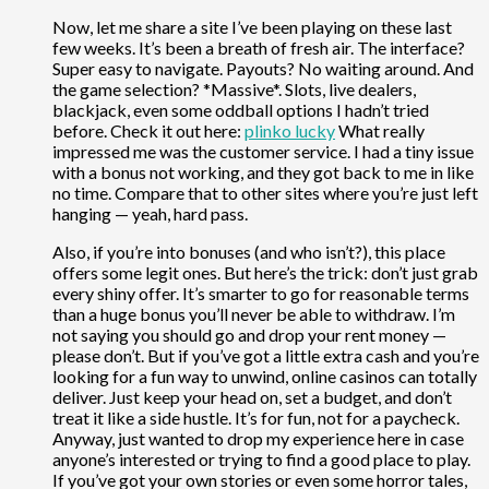
Now, let me share a site I’ve been playing on these last
few weeks. It’s been a breath of fresh air. The interface?
Super easy to navigate. Payouts? No waiting around. And
the game selection? *Massive*. Slots, live dealers,
blackjack, even some oddball options I hadn’t tried
before. Check it out here:
plinko lucky
What really
impressed me was the customer service. I had a tiny issue
with a bonus not working, and they got back to me in like
no time. Compare that to other sites where you’re just left
hanging — yeah, hard pass.
Also, if you’re into bonuses (and who isn’t?), this place
offers some legit ones. But here’s the trick: don’t just grab
every shiny offer. It’s smarter to go for reasonable terms
than a huge bonus you’ll never be able to withdraw. I’m
not saying you should go and drop your rent money —
please don’t. But if you’ve got a little extra cash and you’re
looking for a fun way to unwind, online casinos can totally
deliver. Just keep your head on, set a budget, and don’t
treat it like a side hustle. It’s for fun, not for a paycheck.
Anyway, just wanted to drop my experience here in case
anyone’s interested or trying to find a good place to play.
If you’ve got your own stories or even some horror tales,