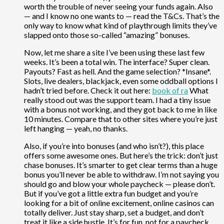
worth the trouble of never seeing your funds again. Also
— and I know no one wants to — read the T&Cs. That’s the
only way to know what kind of playthrough limits they’ve
slapped onto those so-called “amazing” bonuses.
Now, let me share a site I’ve been using these last few
weeks. It’s been a total win. The interface? Super clean.
Payouts? Fast as hell. And the game selection? *Insane*.
Slots, live dealers, blackjack, even some oddball options I
hadn’t tried before. Check it out here:
book of ra
What
really stood out was the support team. I had a tiny issue
with a bonus not working, and they got back to me in like
10 minutes. Compare that to other sites where you’re just
left hanging — yeah, no thanks.
Also, if you’re into bonuses (and who isn’t?), this place
offers some awesome ones. But here’s the trick: don’t just
chase bonuses. It’s smarter to get clear terms than a huge
bonus you’ll never be able to withdraw. I’m not saying you
should go and blow your whole paycheck — please don’t.
But if you’ve got a little extra fun budget and you’re
looking for a bit of online excitement, online casinos can
totally deliver. Just stay sharp, set a budget, and don’t
treat it like a side hustle. It’s for fun, not for a paycheck.