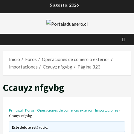
5 agosto, 2026
Inicio
Foros
Operaciones de comercio exterior
Importaciones
Ccauyz nfgvbg
Página 323
Ccauyz nfgvbg
Principal
›
Foros
›
Operaciones de comercio exterior
›
Importaciones
›
Ccauyz nfgvbg
Este debate está vacío.