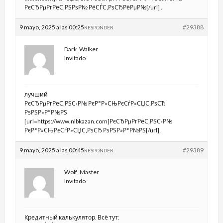
РєСЂРµРґРёС‚РЅРѕР№ РёСЃС‚РѕСЂРёРµР№[/url] .
9 mayo, 2025 a las 00:25
#29388
RESPONDER
Dark_Walker
Invitado
лучший
РєСЂРµРґРёС‚РЅС‹Р№ РєР°Р»СЊРєСѓР»СЏС‚РѕСЂ
РѕРЅР»Р°Р№РЅ
[url=https://www.nlbkazan.com]РєСЂРµРґРёС‚РЅС‹Р№
РєР°Р»СЊРєСѓР»СЏС‚РѕСЂ РѕРЅР»Р°Р№РЅ[/url] .
9 mayo, 2025 a las 00:45
#29389
RESPONDER
Wolf_Master
Invitado
Кредитный калькулятор. Всё тут: