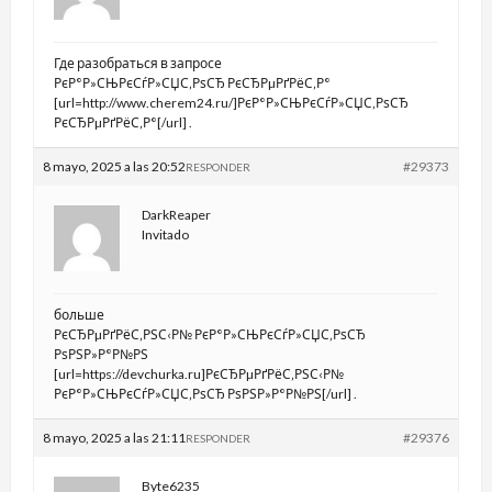
Где разобраться в запросе
РєР°Р»СЊРєСѓР»СЏС‚РѕСЂ РєСЂРµРґРёС‚Р°
[url=http://www.cherem24.ru/]РєР°Р»СЊРєСѓР»СЏС‚РѕСЂ
РєСЂРµРґРёС‚Р°[/url] .
8 mayo, 2025 a las 20:52
#29373
RESPONDER
DarkReaper
Invitado
больше
РєСЂРµРґРёС‚РЅС‹Р№ РєР°Р»СЊРєСѓР»СЏС‚РѕСЂ
РѕРЅР»Р°Р№РЅ
[url=https://devchurka.ru]РєСЂРµРґРёС‚РЅС‹Р№
РєР°Р»СЊРєСѓР»СЏС‚РѕСЂ РѕРЅР»Р°Р№РЅ[/url] .
8 mayo, 2025 a las 21:11
#29376
RESPONDER
Byte6235