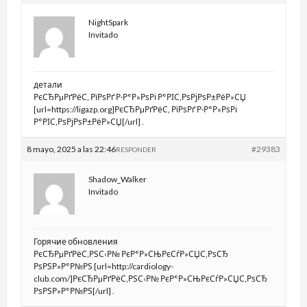
NightSpark
Invitado
детали
РєСЂРµРґРёС‚ РїРѕРґ Р·Р°Р»РѕРі Р°РІС‚РѕРјРѕР±РёР»СЏ
[url=https://ligazp.org]РєСЂРµРґРёС‚ РїРѕРґ Р·Р°Р»РѕРі
Р°РІС‚РѕРјРѕР±РёР»СЏ[/url] .
8 mayo, 2025 a las 22:46
#29383
RESPONDER
Shadow_Walker
Invitado
Горячие обновления
РєСЂРµРґРёС‚РЅС‹Р№ РєР°Р»СЊРєСѓР»СЏС‚РѕСЂ
РѕРЅР»Р°Р№РЅ [url=http://cardiology-
club.com/]РєСЂРµРґРёС‚РЅС‹Р№ РєР°Р»СЊРєСѓР»СЏС‚РѕСЂ
РѕРЅР»Р°Р№РЅ[/url] .