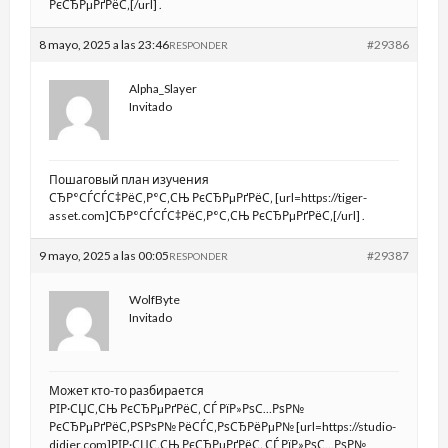
РєСЂРµРґРёС‚[/url] .
8 mayo, 2025 a las 23:46
#29386
RESPONDER
Alpha_Slayer
Invitado
Пошаговый план изучения
СЂР°СЃСЃС‡РёС‚Р°С‚СЊ РєСЂРµРґРёС‚ [url=https://tiger-
asset.com]СЂР°СЃСЃС‡РёС‚Р°С‚СЊ РєСЂРµРґРёС‚[/url] .
9 mayo, 2025 a las 00:05
#29387
RESPONDER
WolfByte
Invitado
Может кто-то разбирается
РІР·СЏС‚СЊ РєСЂРµРґРёС‚ СЃ РїР»РѕС…РѕР№
РєСЂРµРґРёС‚РЅРѕР№ РёСЃС‚РѕСЂРёРµР№ [url=https://studio-
didier.com]РІР·СЏС‚СЊ РєСЂРµРґРёС‚ СЃ РїР»РѕС…РѕР№