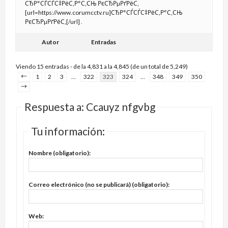
СЂР°СЃСЃС‡РёС‚Р°С‚СЊ РєСЂРµРґРёС‚
[url=https://www.corumcctv.ru]СЂР°СЃСЃС‡РёС‚Р°С‚СЊ
РєСЂРµРґРёС‚[/url] .
Autor
Entradas
Viendo 15 entradas - de la 4,831 a la 4,845 (de un total de 5,249)
←
1
2
3
…
322
323
324
…
348
349
350
→
Respuesta a: Ccauyz nfgvbg
Tu información:
Nombre (obligatorio):
Correo electrónico (no se publicará) (obligatorio):
Web: