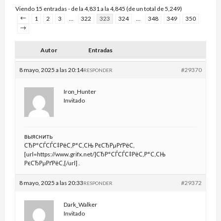
Viendo 15 entradas - de la 4,831 a la 4,845 (de un total de 5,249)
←
1
2
3
…
322
323
324
…
348
349
350
→
Autor
Entradas
8 mayo, 2025 a las 20:14
#29370
RESPONDER
Iron_Hunter
Invitado
выяснить
СЂР°СЃСЃС‡РёС‚Р°С‚СЊ РєСЂРµРґРёС‚
[url=https://www.grifx.net/]СЂР°СЃСЃС‡РёС‚Р°С‚СЊ
РєСЂРµРґРёС‚[/url] .
8 mayo, 2025 a las 20:33
#29372
RESPONDER
Dark_Walker
Invitado