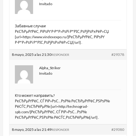
Invitado
Забавные случаи
РєСЂРµРґРёС‚ РїРѕРґ Р·Р°Р»РѕРі Р°РІС‚РѕРјРѕР±РёР»СЏ
[url=https://www.vindexexpo.ru/]РєСЂРµРґРёС‚ РїРѕРґ
Р·Р°Р»РѕРі Р°РІС‚РѕРјРѕР±РёР»СЏ[/url] .
8 mayo, 2025 a las 21:30
#29378
RESPONDER
Alpha_Striker
Invitado
Кто может направить?
РєСЂРµРґРёС‚ СЃ РїР»РѕС…РѕР№ РєСЂРµРґРёС‚РЅРѕР№
РёСЃС‚РѕСЂРёРµР№ [url=http://technograd-
spb.com/]РєСЂРµРґРёС‚ СЃ РїР»РѕС…РѕР№
РєСЂРµРґРёС‚РЅРѕР№ РёСЃС‚РѕСЂРёРµР№[/url] .
8 mayo, 2025 a las 21:49
#29380
RESPONDER