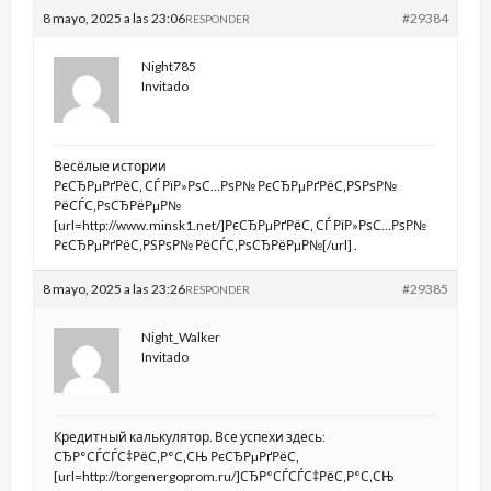
8 mayo, 2025 a las 23:06
#29384
RESPONDER
Night785
Invitado
Весёлые истории
РєСЂРµРґРёС‚ СЃ РїР»РѕС…РѕР№ РєСЂРµРґРёС‚РЅРѕР№
РёСЃС‚РѕСЂРёРµР№
[url=http://www.minsk1.net/]РєСЂРµРґРёС‚ СЃ РїР»РѕС…РѕР№
РєСЂРµРґРёС‚РЅРѕР№ РёСЃС‚РѕСЂРёРµР№[/url] .
8 mayo, 2025 a las 23:26
#29385
RESPONDER
Night_Walker
Invitado
Кредитный калькулятор. Все успехи здесь:
СЂР°СЃСЃС‡РёС‚Р°С‚СЊ РєСЂРµРґРёС‚
[url=http://torgenergoprom.ru/]СЂР°СЃСЃС‡РёС‚Р°С‚СЊ