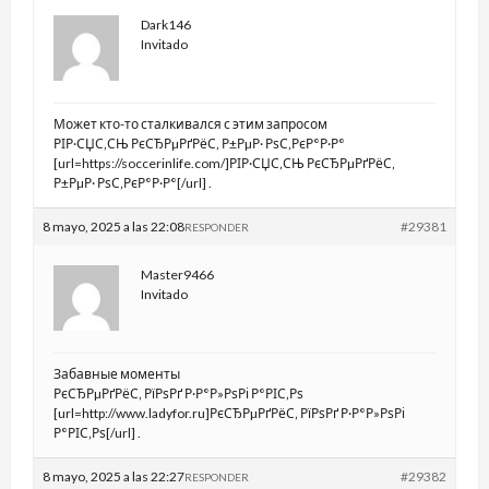
Dark146
Invitado
Может кто-то сталкивался с этим запросом
РІР·СЏС‚СЊ РєСЂРµРґРёС‚ Р±РµР· РѕС‚РєР°Р·Р°
[url=https://soccerinlife.com/]РІР·СЏС‚СЊ РєСЂРµРґРёС‚
Р±РµР· РѕС‚РєР°Р·Р°[/url] .
8 mayo, 2025 a las 22:08
#29381
RESPONDER
Master9466
Invitado
Забавные моменты
РєСЂРµРґРёС‚ РїРѕРґ Р·Р°Р»РѕРі Р°РІС‚Рѕ
[url=http://www.ladyfor.ru]РєСЂРµРґРёС‚ РїРѕРґ Р·Р°Р»РѕРі
Р°РІС‚Рѕ[/url] .
8 mayo, 2025 a las 22:27
#29382
RESPONDER