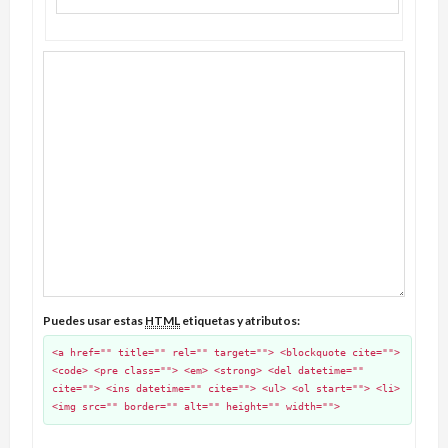
Puedes usar estas
HTML
etiquetas y atributos:
<a href="" title="" rel="" target=""> <blockquote cite="">
<code> <pre class=""> <em> <strong> <del datetime=""
cite=""> <ins datetime="" cite=""> <ul> <ol start=""> <li>
<img src="" border="" alt="" height="" width="">