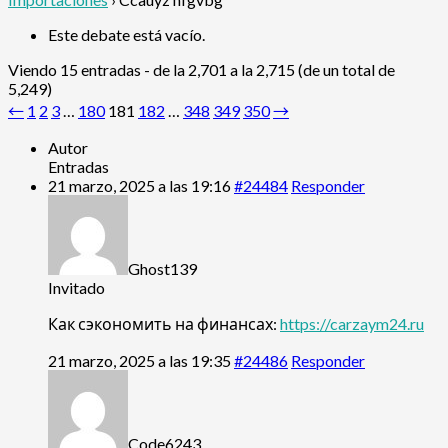
Este debate está vacío.
Viendo 15 entradas - de la 2,701 a la 2,715 (de un total de
5,249)
←
1
2
3
…
180
181
182
…
348
349
350
→
Autor
Entradas
21 marzo, 2025 a las 19:16
#24484
Responder
Ghost139
Invitado
Как сэкономить на финансах:
https://carzaym24.ru
21 marzo, 2025 a las 19:35
#24486
Responder
Code6243