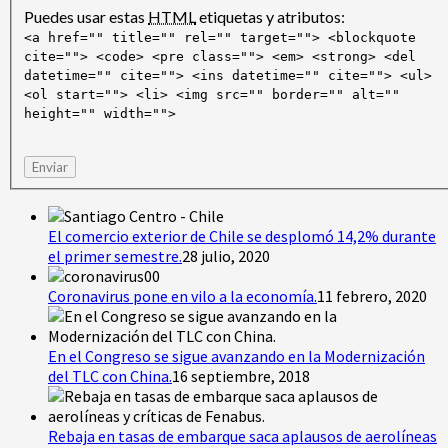
Puedes usar estas
HTML
etiquetas y atributos:
<a href="" title="" rel="" target=""> <blockquote
cite=""> <code> <pre class=""> <em> <strong> <del
datetime="" cite=""> <ins datetime="" cite=""> <ul>
<ol start=""> <li> <img src="" border="" alt=""
height="" width="">
Enviar
El comercio exterior de Chile se desplomó 14,2% durante
el primer semestre.
28 julio, 2020
Coronavirus pone en vilo a la economía.
11 febrero, 2020
En el Congreso se sigue avanzando en la Modernización
del TLC con China.
16 septiembre, 2018
Rebaja en tasas de embarque saca aplausos de aerolíneas