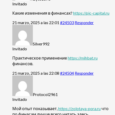
Invitado
Какие изменения в финансах?
https://pic-capital.ru
21 marzo, 2025 a las 22:01
#24503
Responder
Silver992
Invitado
Практическое применение
https://mihbat.ru
финансов.
21 marzo, 2025 a las 22:08
#24504
Responder
Protocol2961
Invitado
Мой опыт показывает,
https://zolotaya-pora.ru
что
по финасам лучше всего читать здесь.