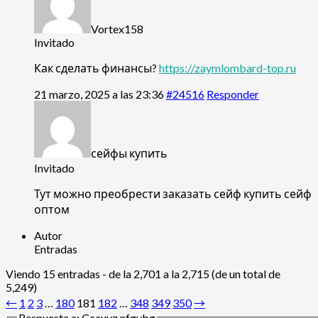
Vortex158
Invitado
Как сделать финансы?
https://zaymlombard-top.ru
21 marzo, 2025 a las 23:36
#24516
Responder
сейфы купить
Invitado
Тут можно преобрести заказать сейф
купить сейф
оптом
Autor
Entradas
Viendo 15 entradas - de la 2,701 a la 2,715 (de un total de
5,249)
←
1
2
3
…
180
181
182
…
348
349
350
→
Respuesta a: Ccauyz nfgvbg