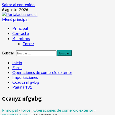
Saltar al contenido
6 agosto, 2026
Menú principal
Principal
Contacto
Miembros
Entrar
Buscar:
Inicio
Foros
Operaciones de comercio exterior
Importaciones
Ccauyz nfgvbg
Página 181
Ccauyz nfgvbg
Principal
›
Foros
›
Operaciones de comercio exterior
›
Importaciones
›
Ccauyz nfgvbg