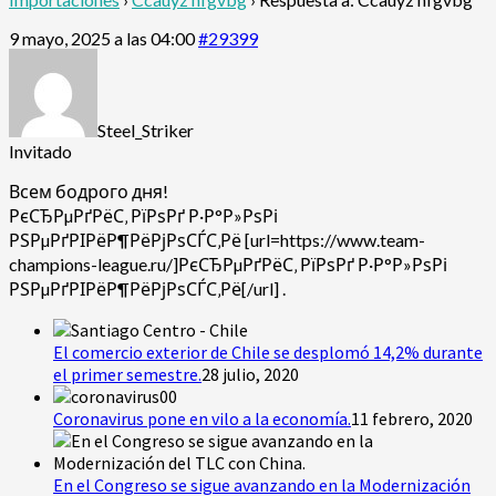
9 mayo, 2025 a las 04:00
#29399
Steel_Striker
Invitado
Всем бодрого дня!
РєСЂРµРґРёС‚ РїРѕРґ Р·Р°Р»РѕРі
РЅРµРґРІРёР¶РёРјРѕСЃС‚Рё [url=https://www.team-
champions-league.ru/]РєСЂРµРґРёС‚ РїРѕРґ Р·Р°Р»РѕРі
РЅРµРґРІРёР¶РёРјРѕСЃС‚Рё[/url] .
El comercio exterior de Chile se desplomó 14,2% durante
el primer semestre.
28 julio, 2020
Coronavirus pone en vilo a la economía.
11 febrero, 2020
En el Congreso se sigue avanzando en la Modernización