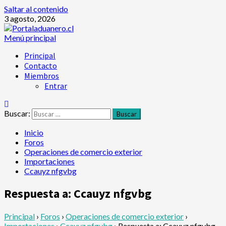
Saltar al contenido
3 agosto, 2026
Menú principal
Principal
Contacto
Miembros
Entrar
Buscar:
Inicio
Foros
Operaciones de comercio exterior
Importaciones
Ccauyz nfgvbg
Respuesta a: Ccauyz nfgvbg
Principal
›
Foros
›
Operaciones de comercio exterior
›
Importaciones
›
Ccauyz nfgvbg
›
Respuesta a: Ccauyz nfgvbg