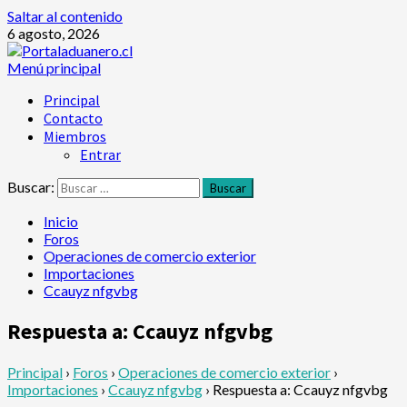
Saltar al contenido
6 agosto, 2026
Menú principal
Principal
Contacto
Miembros
Entrar
Buscar:
Inicio
Foros
Operaciones de comercio exterior
Importaciones
Ccauyz nfgvbg
Respuesta a: Ccauyz nfgvbg
Principal
›
Foros
›
Operaciones de comercio exterior
›
Importaciones
›
Ccauyz nfgvbg
›
Respuesta a: Ccauyz nfgvbg