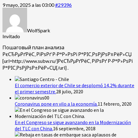
9 mayo, 2025 a las 03:00
#29396
WolfSpark
Invitado
Пошаговый план анализа
РєСЂРµРґРёС‚ РїРѕРґ Р·Р°Р»РѕРі Р°РІС‚РѕРјРѕР±РёР»СЏ
[url=http://www.subw.ru/]РєСЂРµРґРёС‚ РїРѕРґ Р·Р°Р»РѕРі
Р°РІС‚РѕРјРѕР±РёР»СЏ[/url] .
El comercio exterior de Chile se desplomó 14,2% durante
el primer semestre.
28 julio, 2020
Coronavirus pone en vilo a la economía.
11 febrero, 2020
En el Congreso se sigue avanzando en la Modernización
del TLC con China.
16 septiembre, 2018