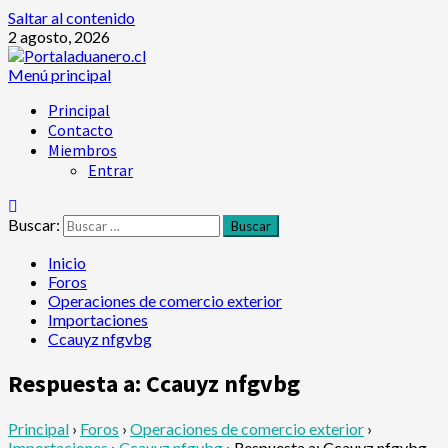
Saltar al contenido
2 agosto, 2026
Menú principal
Principal
Contacto
Miembros
Entrar
Buscar:
Inicio
Foros
Operaciones de comercio exterior
Importaciones
Ccauyz nfgvbg
Respuesta a: Ccauyz nfgvbg
Principal
›
Foros
›
Operaciones de comercio exterior
›
Importaciones
›
Ccauyz nfgvbg
›
Respuesta a: Ccauyz nfgvbg