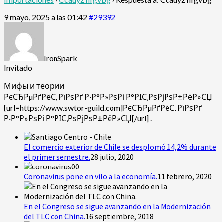
9 mayo, 2025 a las 01:42
#29392
IronSpark
Invitado
Мифы и теории
РєСЂРµРґРёС‚ РїРѕРґ Р·Р°Р»РѕРі Р°РІС‚РѕРјРѕР±РёР»СЏ
[url=https://www.swtor-guild.com]РєСЂРµРґРёС‚ РїРѕРґ
Р·Р°Р»РѕРі Р°РІС‚РѕРјРѕР±РёР»СЏ[/url] .
El comercio exterior de Chile se desplomó 14,2% durante
el primer semestre.
28 julio, 2020
Coronavirus pone en vilo a la economía.
11 febrero, 2020
En el Congreso se sigue avanzando en la Modernización
del TLC con China.
16 septiembre, 2018