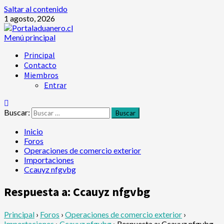
Saltar al contenido
1 agosto, 2026
Menú principal
Principal
Contacto
Miembros
Entrar
Buscar:
Inicio
Foros
Operaciones de comercio exterior
Importaciones
Ccauyz nfgvbg
Respuesta a: Ccauyz nfgvbg
Principal
›
Foros
›
Operaciones de comercio exterior
›
Importaciones
›
Ccauyz nfgvbg
›
Respuesta a: Ccauyz nfgvbg