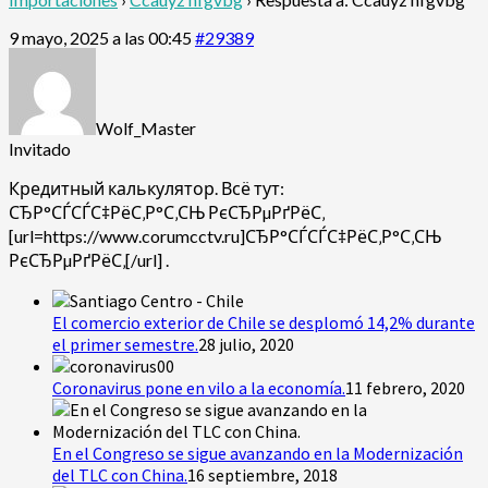
9 mayo, 2025 a las 00:45
#29389
Wolf_Master
Invitado
Кредитный калькулятор. Всё тут:
СЂР°СЃСЃС‡РёС‚Р°С‚СЊ РєСЂРµРґРёС‚
[url=https://www.corumcctv.ru]СЂР°СЃСЃС‡РёС‚Р°С‚СЊ
РєСЂРµРґРёС‚[/url] .
El comercio exterior de Chile se desplomó 14,2% durante
el primer semestre.
28 julio, 2020
Coronavirus pone en vilo a la economía.
11 febrero, 2020
En el Congreso se sigue avanzando en la Modernización
del TLC con China.
16 septiembre, 2018