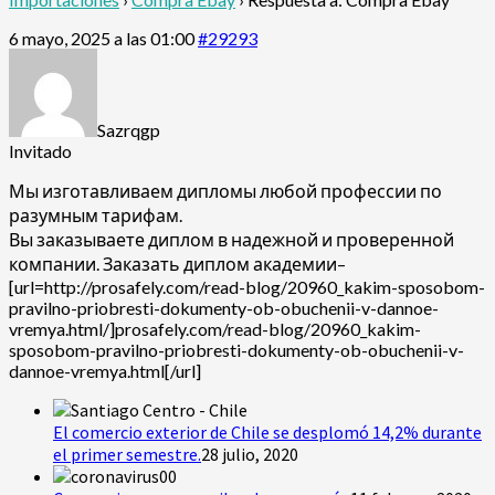
6 mayo, 2025 a las 01:00
#29293
Sazrqgp
Invitado
Мы изготавливаем дипломы любой профессии по
разумным тарифам.
Вы заказываете диплом в надежной и проверенной
компании. Заказать диплом академии–
[url=http://prosafely.com/read-blog/20960_kakim-sposobom-
pravilno-priobresti-dokumenty-ob-obuchenii-v-dannoe-
vremya.html/]prosafely.com/read-blog/20960_kakim-
sposobom-pravilno-priobresti-dokumenty-ob-obuchenii-v-
dannoe-vremya.html[/url]
El comercio exterior de Chile se desplomó 14,2% durante
el primer semestre.
28 julio, 2020