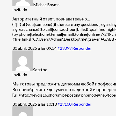
MichaelSoymn
Invitado
Авторитетный ответ, познавательно…
{if|if} at {you|someone} {if there are any questions {regar
a great chance} {to call|contact} {our|billed} {qualified|h
{by phone|telephone}, {email|email}, {online|online/7-24}-
#file_links[“C:\Users\Admin\Desktop\file\gsa+en+GAE
30 abril, 2025 a las 09:54
#29099
Responder
Sazrtbo
Invitado
Мы готовы предложить дипломы любой профессии
Вы приобретаете документ в надежной и провере
[url=http://leydis16.phorum.pl/posting.phpmode=newtop
30 abril, 2025 a las 10:13
#29100
Responder