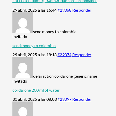
coГ»t d’cefixime gГ©nГ©rique sans ordonnance
29 abril, 2025 a las 16:44
#29068
Responder
send money to colombia
Invitado
send money to colombia
29 abril, 2025 a las 18:18
#29074
Responder
delai action cordarone generic name
Invitado
cordarone 200 ml of water
30 abril, 2025 a las 08:03
#29097
Responder