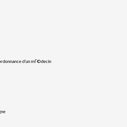
s ordonnance d’un mГ©decin
gne