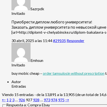
Sazrpdk
Invitado
Приобрести диплом любого университета!
Заказать диплом университета по невысокой цен
[url=http://diplomt-v-chelyabinske.ru/diplom-bakalavra-
30 abril, 2025 a las 11:44
#29105
Responder
Emhsun
Invitado
buy mobic cheap –
order tamsulosin without prescription
t
Autor
Entradas
Viendo 15 entradas - de la 13,891 a la 13,905 (de un total de 14,
←
1
2
3
…
926
927
928
…
973
974
975
→
Respuesta a: Compra Ebay