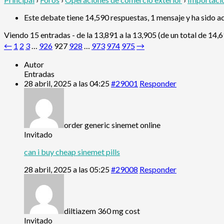
Este debate tiene 14,590 respuestas, 1 mensaje y ha sido a
Viendo 15 entradas - de la 13,891 a la 13,905 (de un total de 14,
←
1
2
3
…
926
927
928
…
973
974
975
→
Autor
Entradas
28 abril, 2025 a las 04:25
#29001
Responder
order generic sinemet online
Invitado
can i buy cheap sinemet pills
28 abril, 2025 a las 05:25
#29008
Responder
diltiazem 360 mg cost
Invitado