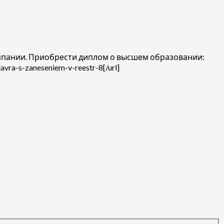
мпании. Приобрести диплом о высшем образовании:
avra-s-zaneseniem-v-reestr-8[/url]