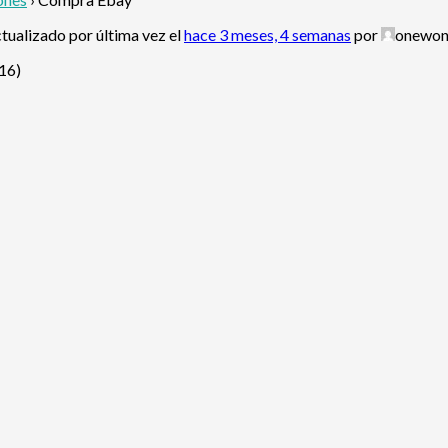
ctualizado por última vez el
hace 3 meses, 4 semanas
por
onewon
616)