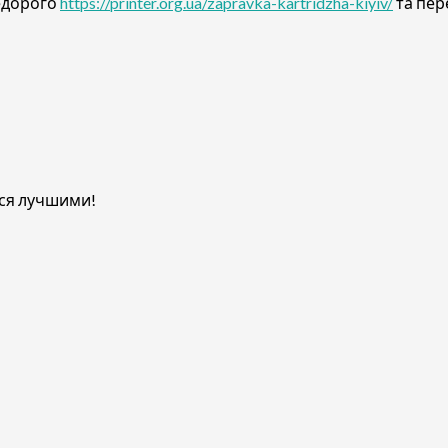
едорого
https://printer.org.ua/zapravka-kartridzha-kiyiv/
та пер
ся лучшими!