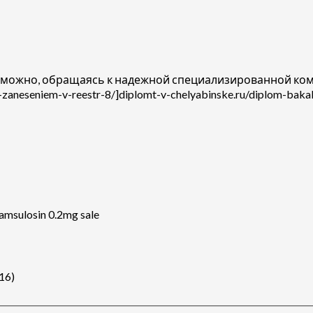
е можно, обращаясь к надежной специализированной ко
s-zaneseniem-v-reestr-8/]diplomt-v-chelyabinske.ru/diplom-bakal
amsulosin 0.2mg sale
616)