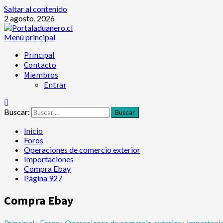
Saltar al contenido
2 agosto, 2026
Menú principal
Principal
Contacto
Miembros
Entrar
Buscar:
Inicio
Foros
Operaciones de comercio exterior
Importaciones
Compra Ebay
Página 927
Compra Ebay
Principal
›
Foros
›
Operaciones de comercio exterior
›
Importaci