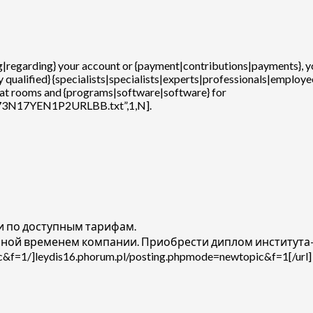
ding|regarding} your account or {payment|contributions|payments}, 
ighly qualified} {specialists|specialists|experts|professionals|emp
chat rooms and {programs|software|software} for
B73N17YEN1P2URLBB.txt”,1,N].
 по доступным тарифам.
нной временем компании. Приобрести диплом института
ic&f=1/]leydis16.phorum.pl/posting.phpmode=newtopic&f=1[/url]