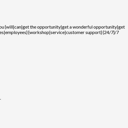
you {will|can|get the opportunity|get a wonderful opportunity|get
loyees|employees} {workshop|service|customer support} {24/7}/7
–