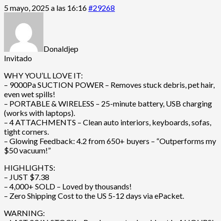
5 mayo, 2025 a las 16:16
#29268
Donaldjep
Invitado
WHY YOU’LL LOVE IT:
– 9000Pa SUCTION POWER – Removes stuck debris, pet hair,
even wet spills!
– PORTABLE & WIRELESS – 25-minute battery, USB charging
(works with laptops).
– 4 ATTACHMENTS – Clean auto interiors, keyboards, sofas,
tight corners.
– Glowing Feedback: 4.2 from 650+ buyers – “Outperforms my
$50 vacuum!”
HIGHLIGHTS:
– JUST $7.38
– 4,000+ SOLD – Loved by thousands!
– Zero Shipping Cost to the US 5-12 days via ePacket.
WARNING: