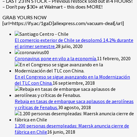
– LAST 23 IN STOCK – Previous restock sold out in 4 HOURS!
– Don’t pay $30+ at Walmart – this does MORE!
GRAB YOURS NOW
[url=https://ify.ac/1gaD]aliexpress.com/vacuum-deal[/url]
El comercio exterior de Chile se desplomó 14,2% durante
el primer semestre.
28 julio, 2020
Coronavirus pone en vilo a la economía.
11 febrero, 2020
En el Congreso se sigue avanzando en la Modernización
del TLC con China.
16 septiembre, 2018
Rebaja en tasas de embarque saca aplausos de aerolíneas
y críticas de Fenabus.
30 agosto, 2018
1.200 personas desempleadas: Maersk anuncia cierre de
fábrica en Chile
16 junio, 2018