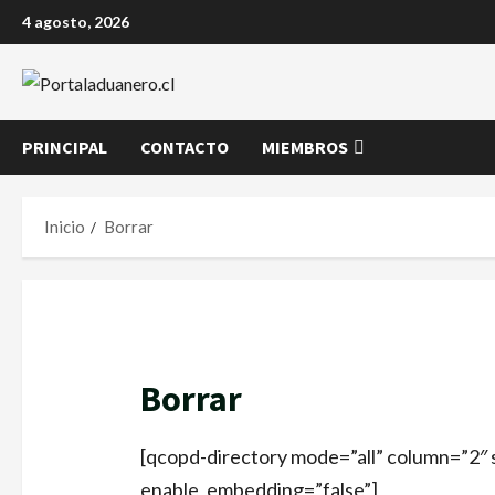
4 agosto, 2026
PRINCIPAL
CONTACTO
MIEMBROS
Inicio
Borrar
Borrar
[qcopd-directory mode=”all” column=”2″
enable_embedding=”false”]