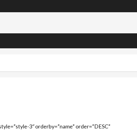
 style=”style-3″ orderby=”name” order=”DESC”