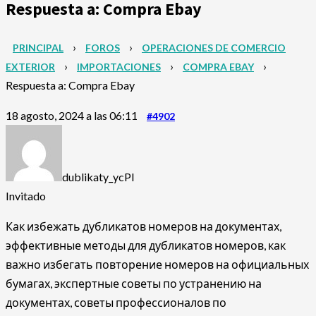
Respuesta a: Compra Ebay
›
›
PRINCIPAL
FOROS
OPERACIONES DE COMERCIO
›
›
›
EXTERIOR
IMPORTACIONES
COMPRA EBAY
Respuesta a: Compra Ebay
18 agosto, 2024 a las 06:11
#4902
dublikaty_ycPl
Invitado
Как избежать дубликатов номеров на документах,
эффективные методы для дубликатов номеров, как
важно избегать повторение номеров на официальных
бумагах, экспертные советы по устранению на
документах, советы профессионалов по