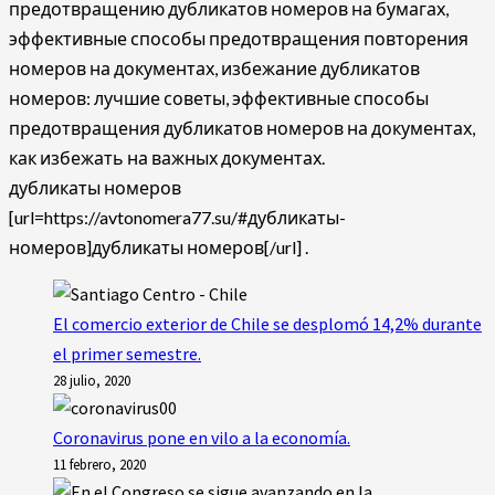
предотвращению дубликатов номеров на бумагах,
эффективные способы предотвращения повторения
номеров на документах, избежание дубликатов
номеров: лучшие советы, эффективные способы
предотвращения дубликатов номеров на документах,
как избежать на важных документах.
дубликаты номеров
[url=https://avtonomera77.su/#дубликаты-
номеров]дубликаты номеров[/url] .
El comercio exterior de Chile se desplomó 14,2% durante
el primer semestre.
28 julio, 2020
Coronavirus pone en vilo a la economía.
11 febrero, 2020