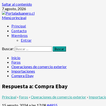
Saltar al contenido
7 agosto, 2026
Menú principal
Principal
Contacto
Miembros
Entrar
Buscar:
Inicio
Foros
Operaciones de comercio exterior
Importaciones
Compra Ebay
Respuesta a: Compra Ebay
Principal
›
Foros
›
Operaciones de comercio exterior
›
Importaci
15 agosto, 2024 a las 17:08
#4855