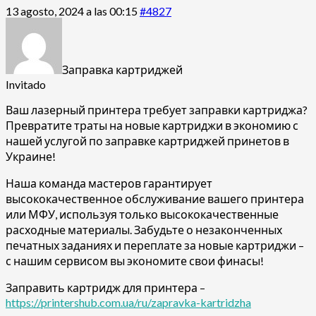
13 agosto, 2024 a las 00:15
#4827
Заправка картриджей
Invitado
Ваш лазерный принтера требует заправки картриджа?
Превратите траты на новые картриджи в экономию с
нашей услугой по заправке картриджей принетов в
Украине!
Наша команда мастеров гарантирует
высококачественное обслуживание вашего принтера
или МФУ, используя только высококачественные
расходные материалы. Забудьте о незаконченных
печатных заданиях и переплате за новые картриджи –
с нашим сервисом вы экономите свои финасы!
Заправить картридж для принтера –
https://printershub.com.ua/ru/zapravka-kartridzha