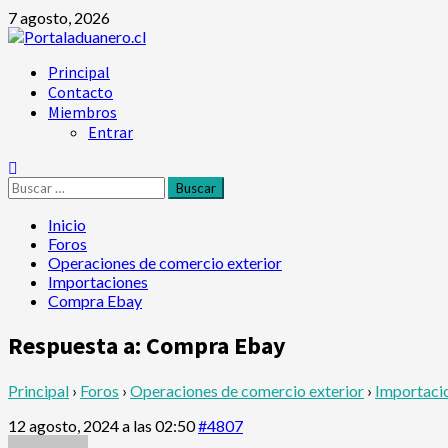
Saltar
7 agosto, 2026
al
contenido
Menú
Principal
principal
Contacto
Miembros
Entrar
Buscar:
Inicio
Foros
Operaciones de comercio exterior
Importaciones
Compra Ebay
Respuesta a: Compra Ebay
Principal
›
Foros
›
Operaciones de comercio exterior
›
Importaci
12 agosto, 2024 a las 02:50
#4807