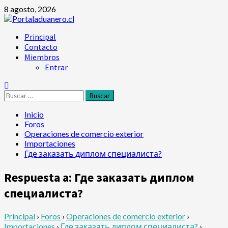
Saltar
8 agosto, 2026
al
contenido
Menú
Principal
principal
Contacto
Miembros
Entrar
Buscar:
Inicio
Foros
Operaciones de comercio exterior
Importaciones
Где заказать диплом специалиста?
Respuesta a: Где заказать диплом
специалиста?
Principal
›
Foros
›
Operaciones de comercio exterior
›
Importaciones
›
Где заказать диплом специалиста?
›