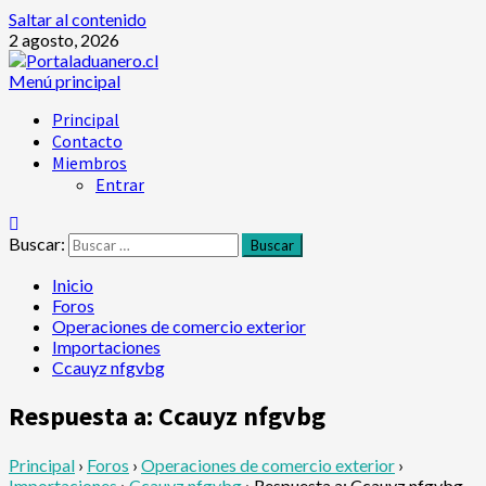
Saltar al contenido
2 agosto, 2026
Menú principal
Principal
Contacto
Miembros
Entrar
Buscar:
Inicio
Foros
Operaciones de comercio exterior
Importaciones
Ccauyz nfgvbg
Respuesta a: Ccauyz nfgvbg
Principal
›
Foros
›
Operaciones de comercio exterior
›
Importaciones
›
Ccauyz nfgvbg
›
Respuesta a: Ccauyz nfgvbg