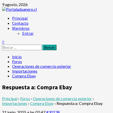
Saltar
9 agosto, 2026
al
contenido
Menú
Principal
principal
Contacto
Miembros
Entrar
Buscar:
Inicio
Foros
Operaciones de comercio exterior
Importaciones
Compra Ebay
Respuesta a: Compra Ebay
Principal
›
Foros
›
Operaciones de comercio exterior
›
Importaciones
›
Compra Ebay
›
Respuesta a: Compra Ebay
21 junio, 2025 a las 02:47
#30238