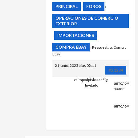
PRINCIPAL
FOROS
›
›
OPERACIONES DE COMERCIO
EXTERIOR
IMPORTACIONES
›
›
COMPRA EBAY
›
Respuesta a: Compra
Ebay
21 junio, 2025 a las 02:11
#30234
zaimpodptskazanFig
автоломбард
Invitado
залог
INFOAVTO
PTS65.RU/
автоломбард