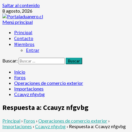
Saltar al contenido
8 agosto, 2026
Menú principal
Principal
Contacto
Miembros
Entrar
Buscar:
Inicio
Foros
Operaciones de comercio exterior
Importaciones
Ccauyz nfgvbg
Respuesta a: Ccauyz nfgvbg
Principal
›
Foros
›
Operaciones de comercio exterior
›
Importaciones
›
Ccauyz nfgvbg
›
Respuesta a: Ccauyz nfgvbg