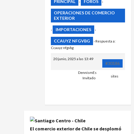
PRINCIPAL
FOROS
›
›
OPERACIONES DE COMERCIO
EXTERIOR
IMPORTACIONES
›
›
CCAUYZ NFGVBG
›
Respuesta a:
Ccauyz nfgvbg
20 junio, 2025 a las 13:49
#30186
DennismEs
sites
Invitado
HTTPS://H
El comercio exterior de Chile se desplomó