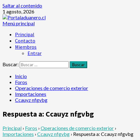
Saltar al contenido
1 agosto, 2026
Menú principal
Principal
Contacto
Miembros
Entrar
Buscar:
Inicio
Foros
Operaciones de comercio exterior
Importaciones
Ccauyz nfgvbg
Respuesta a: Ccauyz nfgvbg
Principal
›
Foros
›
Operaciones de comercio exterior
›
Importaciones
›
Ccauyz nfgvbg
›
Respuesta a: Ccauyz nfgvbg