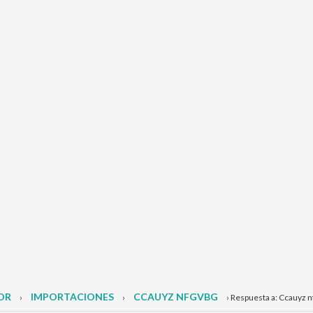
OR
IMPORTACIONES
CCAUYZ NFGVBG
›
›
›
Respuesta a: Ccauyz n