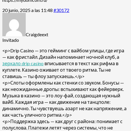
20 junio, 2025 a las 11:48
#30172
Craigdeext
Invitado
<p>Drip Casino — это гейминг с вайбом улицы, где игра
— как фристайл. Дизайн напоминает ночной клуб, а
зеркало drip casino
вписывается в текст как рифма в
куплете. Казино оживает от твоего ритма. Ты не
ставишь — ты флоу запускаешь.</p>
<p>Слоты оформлены как стенки со звуком. Бонусы —
как неожиданные дропы: вспыхивают как фейерверк.
Музыка в казино — это лоу-фай, создающая нужный
вайб. Каждая игра — как движение на танцполе:
динамично. Ты чувствуешь азарт не как напряжение, а
как часть уличного ритма.</p>
<p>Поддержка здесь — как друг с района: понимает с
полуслова. Платежи летят через системы, что не