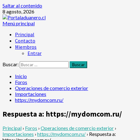
Saltar al contenido
8 agosto, 2026
Menú principal
Principal
Contacto
Miembros
Entrar
Buscar:
Inicio
Foros
Operaciones de comercio exterior
Importaciones
https://mydomcom.ru/
Respuesta a: https://mydomcom.ru/
Principal
›
Foros
›
Operaciones de comercio exterior
›
Importaciones
›
https://mydomcom.ru/
›
Respuesta a:
https://mydomcom.ru/