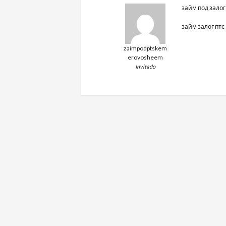
займ под залог
E-AVTOLOM
займ залог птс
zaimpodptskem
erovosheem
Invitado