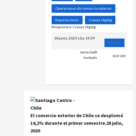
Operaciones de comercio exterior
›
Importaciones
›
Ccauyz nfgvbg
›
Respuesta a: Ccauyz nfgvbg
18 junio, 2025 a las 19:39
#30131
JamesSailt
visit site
Invitado
https://orbitcr
El comercio exterior de Chile se desplomó
14,2% durante el primer semestre.
28 julio,
2020