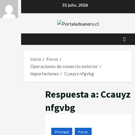
Saltar
31 julio, 2026
al
contenido
Inicio
Foros
Operaciones de comercio exterior
Importaciones
Ccauyz nfgvbg
Respuesta a: Ccauyz
nfgvbg
Principal
›
Foros
›