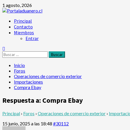
Saltar
1 agosto, 2026
al
contenido
Menú
Principal
principal
Contacto
Miembros
Entrar
Buscar:
Inicio
Foros
Operaciones de comercio exterior
Importaciones
Compra Ebay
Respuesta a: Compra Ebay
Principal
›
Foros
›
Operaciones de comercio exterior
›
Importaci
15 junio, 2025 a las 18:48
#30112