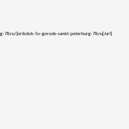
.ru/]orikdok-5v-gorode-sankt-peterburg-78.ru[/url]