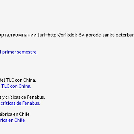
компании. [url=http://orikdok-5v-gorode-sankt-peterburg-78
l primer semestre.
 TLC con China.
críticas de Fenabus.
rica en Chile