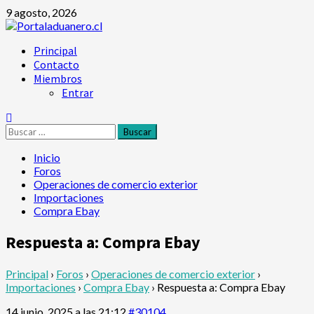
Saltar
9 agosto, 2026
al
contenido
Menú
Principal
principal
Contacto
Miembros
Entrar
Buscar:
Inicio
Foros
Operaciones de comercio exterior
Importaciones
Compra Ebay
Respuesta a: Compra Ebay
Principal
›
Foros
›
Operaciones de comercio exterior
›
Importaciones
›
Compra Ebay
›
Respuesta a: Compra Ebay
14 junio, 2025 a las 21:12
#30104