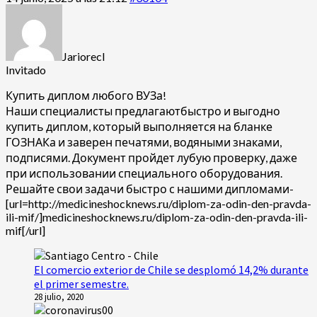
Jariorecl
Invitado
Купить диплом любого ВУЗа!
Наши специалисты предлагаютбыстро и выгодно
купить диплом, который выполняется на бланке
ГОЗНАКа и заверен печатями, водяными знаками,
подписями. Документ пройдет лубую проверку, даже
при использовании специального оборудования.
Решайте свои задачи быстро с нашими дипломами-
[url=http://medicineshocknews.ru/diplom-za-odin-den-pravda-
ili-mif/]medicineshocknews.ru/diplom-za-odin-den-pravda-ili-
mif[/url]
El comercio exterior de Chile se desplomó 14,2% durante
el primer semestre.
28 julio, 2020