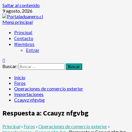
Saltar al contenido
9 agosto, 2026
Menú principal
Principal
Contacto
Miembros
Entrar
Buscar:
Inicio
Foros
Operaciones de comercio exterior
Importaciones
Ccauyz nfgvbg
Respuesta a: Ccauyz nfgvbg
Principal
›
Foros
›
Operaciones de comercio exterior
›
Importaciones
›
Ccauyz nfgvbg
›
Respuesta a: Ccauyz nfgvbg