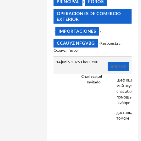
PRINCIPAL
FOROS
›
›
OPERACIONES DE COMERCIO
EXTERIOR
IMPORTACIONES
›
›
CCAUYZ NFGVBG
›
Respuesta a:
Ccauyz nfgvbg
14 junio, 2025 a las 19:00
#30102
Charlesattet
Шеф оценил
Invitado
мой вкус –
спасибо за
помощь в
выборе!
доставка цве
томске