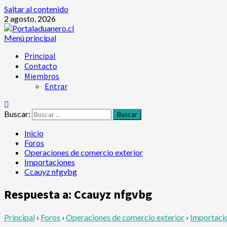
Saltar al contenido
2 agosto, 2026
Menú principal
Principal
Contacto
Miembros
Entrar
Buscar:
Inicio
Foros
Operaciones de comercio exterior
Importaciones
Ccauyz nfgvbg
Respuesta a: Ccauyz nfgvbg
Principal
›
Foros
›
Operaciones de comercio exterior
›
Importaci