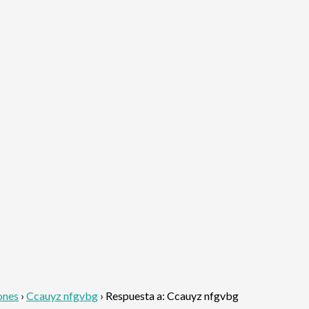
ones
›
Ccauyz nfgvbg
›
Respuesta a: Ccauyz nfgvbg