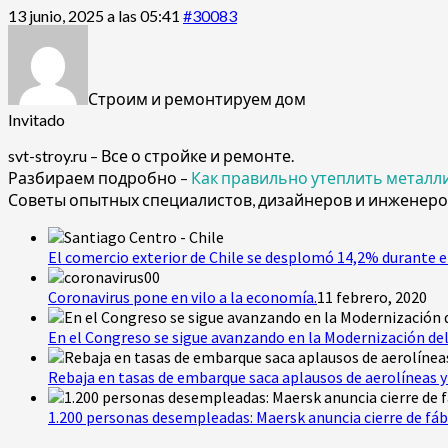
13 junio, 2025 a las 05:41
#30083
Строим и ремонтируем дом
Invitado
svt-stroy.ru – Все о стройке и ремонте.
Разбираем подробно –
Как правильно утеплить металл
Советы опытных специалистов, дизайнеров и инженеро
El comercio exterior de Chile se desplomó 14,2% durante e
Coronavirus pone en vilo a la economía.
11 febrero, 2020
En el Congreso se sigue avanzando en la Modernización del
Rebaja en tasas de embarque saca aplausos de aerolíneas y 
1.200 personas desempleadas: Maersk anuncia cierre de fáb