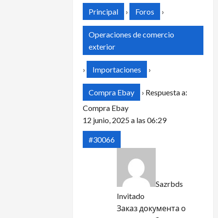
Principal
›
Foros
›
Operaciones de comercio
exterior
›
Importaciones
›
Compra Ebay
›
Respuesta a:
Compra Ebay
12 junio, 2025 a las 06:29
#30066
Sazrbds
Invitado
Заказ документа о