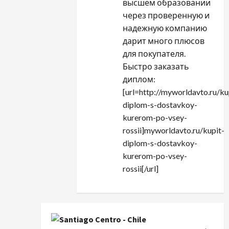
высшем образовании
через проверенную и
надежную компанию
дарит много плюсов
для покупателя.
Быстро заказать
диплом:
[url=http://myworldavto.ru/ku
diplom-s-dostavkoy-
kurerom-po-vsey-
rossii]myworldavto.ru/kupit-
diplom-s-dostavkoy-
kurerom-po-vsey-
rossii[/url]