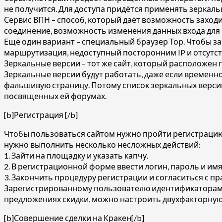
не получится. Для доступа придётся применять зеркаль
Сервис ВПН – способ, который даёт возможность заходи
соединение, возможность изменения данных входа для 
Ещё один вариант – специальный браузер Тор. Чтобы зай
маршрутизация, недоступный посторонним IP и отсутс
Зеркальные версии – тот же сайт, который расположен 
Зеркальные версии будут работать, даже если временно 
фальшивую страницу. Потому список зеркальных версий
посвященных ей форумах.
[b]Регистрация [/b]
Чтобы пользоваться сайтом нужно пройти регистрацию.
нужно выполнить несколько несложных действий:
1. Зайти на площадку и указать капчу.
2. В регистрационной форме ввести логин, пароль и им
3. Закончить процедуру регистрации и согласиться с п
Зарегистрированному пользователю идентификаторами 
предложениях скидки, можно настроить двухфакторну
[b]Совершение сделки на Кракен[/b]