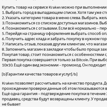
Купить товар на сервисе Kraken можно при выполнении
1. Выбрать город в выпадающем списке. Хотя там уже с
2. Указать категорию товара в меню слева. Выбрать жел
3. Познакомиться со списком доступных магазинов. Выбр
4. Познакомиться с отзывами. Если всё нормально – пер
5. Перейдя на страницу оформления выбрать способ опл
6. Получить адрес клада и забрать покупку в нужном гор
7. Написать отзыв, показав другим клиентам, что мага
8. Запомнить магазин в закладки чтобы было проще зах
Покупая товар, стоит познакомиться с особенностями 
Первая покупка совершается только за Bitcoin. При выб
10х10. Ещё один вид экономии – промокод. Он подходи
[b]Гарантии качества товаров и услуг[/b]
Kraken позволяет рассчитывать на качество продукта. 
прохождении проверки данные об этом показываются в
Ещё одна гарантия – подтверждение покупки в течение 2
продавец, средства будут возвращены клиенту. У продав
не бывает