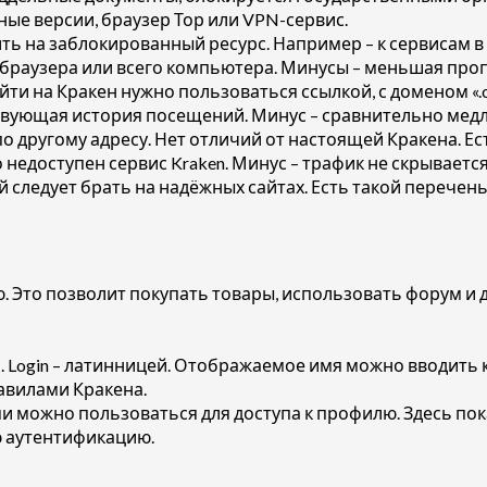
ные версии, браузер Тор или VPN-сервис.
ть на заблокированный ресурс. Например – к сервисам в
браузера или всего компьютера. Минусы – меньшая проп
ти на Кракен нужно пользоваться ссылкой, с доменом «.o
твующая история посещений. Минус – сравнительно медл
по другому адресу. Нет отличий от настоящей Кракена. Е
недоступен сервис Kraken. Минус – трафик не скрывается
 следует брать на надёжных сайтах. Есть такой перечен
 Это позволит покупать товары, использовать форум и 
я. Login – латинницей. Отображаемое имя можно вводить
равилами Кракена.
можно пользоваться для доступа к профилю. Здесь пок
ю аутентификацию.