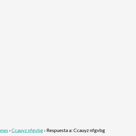
ones
›
Ccauyz nfgvbg
›
Respuesta a: Ccauyz nfgvbg