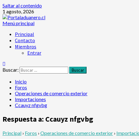
Saltar al contenido
1 agosto, 2026
Menú principal
Principal
Contacto
Miembros
Entrar
Buscar:
Inicio
Foros
Operaciones de comercio exterior
Importaciones
Ccauyz nfgvbg
Respuesta a: Ccauyz nfgvbg
Principal
›
Foros
›
Operaciones de comercio exterior
›
Importaci