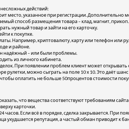
 несложных действий:
тоит место, указанное при регистрации. Дополнительно 
аемый способ размещения товара – клад, магнит, прикоп.
ать нужный товар и зайти на его карточку.
ейти к покупке.
аты. Например, криптовалюту, карту или телефон или ру
оде и районе.
зин надёжный – или были проблемы.
одить из личного кабинета.
сделок. При появлении проблем клиент может открывать 
оре рулетки, можно сыграть на поле 10 х 10. Это даёт ша
т чтобы оплатить не больше 50процентов стоимости поку
Доказать, что вещества соответствуют требованиям сайта
верху карточки.
4 часов. Если всё в порядке, сделка закрывается. При п
ца ухудшается репутация, а частый обман приводит к бан