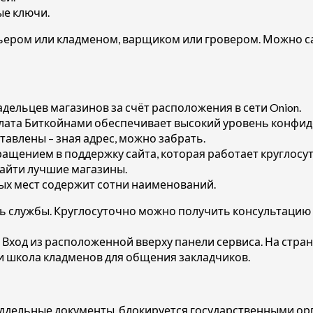
ые ключи.
урьером или кладменом, варщиком или гровером. Можно с
ельцев магазинов за счёт расположения в сети Onion.
лата Биткойнами обеспечивает высокий уровень конфи
ставлены – зная адрес, можно забрать.
ащением в поддержку сайта, которая работает круглосу
найти лучшие магазины.
ных мест содержит сотни наименований.
 службы. Круглосуточно можно получить консультацию у
ход из расположенной вверху панели сервиса. На стран
и школа кладменов для общения закладчиков.
дельные документы, блокируется государственными орга