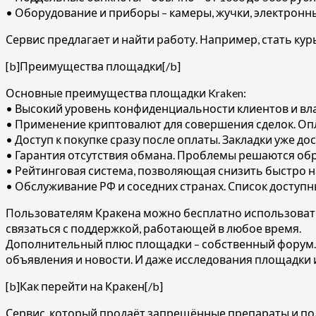
• Оборудование и приборы – камеры, жучки, электронн
Сервис предлагает и найти работу. Например, стать к
[b]Преимущества площадки[/b]
Основные преимущества площадки Kraken:
• Высокий уровень конфиденциальности клиентов и влад
• Применение криптовалют для совершения сделок. Оп
• Доступ к покупке сразу после оплаты. Закладки уже до
• Гарантия отсутствия обмана. Проблемы решаются обр
• Рейтинговая система, позволяющая снизить быстро 
• Обслуживание РФ и соседних странах. Список доступ
Пользователям Кракена можно бесплатно использовать
связаться с поддержкой, работающей в любое время.
Дополнительный плюс площадки – собственный форум. В
объявления и новости. И даже исследования площадки 
[b]Как перейти на Кракен[/b]
Сервис, который продаёт запрещённые препараты и под