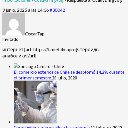
9 junio, 2025 a las 14:36
#30042
OscarTap
Invitado
интернет [url=https://t.me/hilmapro]Стероиды,
анаболики[/url]
El comercio exterior de Chile se desplomó 14,2% durante
el primer semestre.
28 julio, 2020
Coronavirus pone en vilo a la economía.
11 febrero, 2020