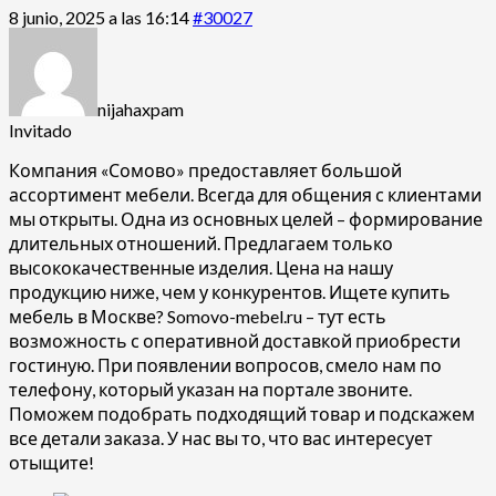
8 junio, 2025 a las 16:14
#30027
nijahaxpam
Invitado
Компания «Сомово» предоставляет большой
ассортимент мебели. Всегда для общения с клиентами
мы открыты. Одна из основных целей – формирование
длительных отношений. Предлагаем только
высококачественные изделия. Цена на нашу
продукцию ниже, чем у конкурентов. Ищете
купить
мебель в Москве? Somovo-mebel.ru – тут есть
возможность с оперативной доставкой приобрести
гостиную. При появлении вопросов, смело нам по
телефону, который указан на портале звоните.
Поможем подобрать подходящий товар и подскажем
все детали заказа. У нас вы то, что вас интересует
отыщите!