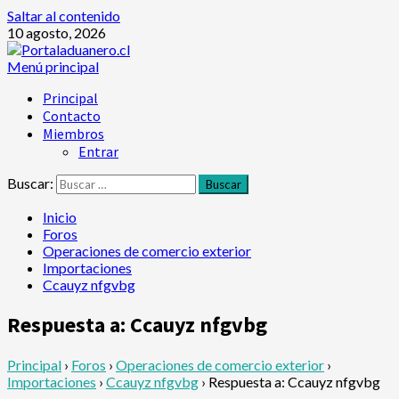
Saltar al contenido
10 agosto, 2026
Menú principal
Principal
Contacto
Miembros
Entrar
Buscar:
Inicio
Foros
Operaciones de comercio exterior
Importaciones
Ccauyz nfgvbg
Respuesta a: Ccauyz nfgvbg
Principal
›
Foros
›
Operaciones de comercio exterior
›
Importaciones
›
Ccauyz nfgvbg
›
Respuesta a: Ccauyz nfgvbg