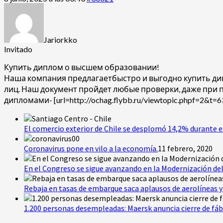
Jariorkko
Invitado
Купить диплом о высшем образовании!
Наша компания предлагаетбыстро и выгодно купить д
лиц. Наш документ пройдет любые проверки, даже при
дипломами- [url=http://ochag.flybb.ru/viewtopic.phpf=2&t=63
El comercio exterior de Chile se desplomó 14,2% durante e
Coronavirus pone en vilo a la economía.
11 febrero, 2020
En el Congreso se sigue avanzando en la Modernización del
Rebaja en tasas de embarque saca aplausos de aerolíneas y 
1.200 personas desempleadas: Maersk anuncia cierre de fáb