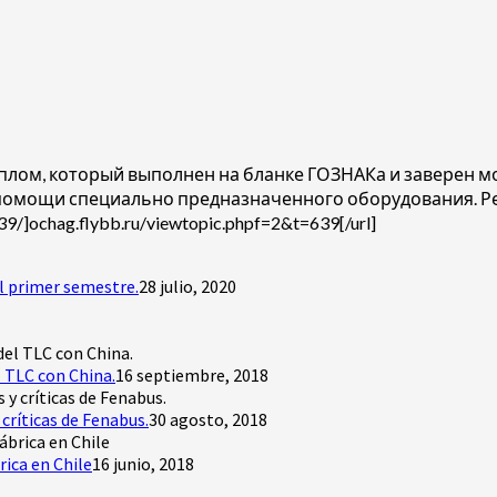
иплом, который выполнен на бланке ГОЗНАКа и заверен
 помощи специально предназначенного оборудования. Ре
9/]ochag.flybb.ru/viewtopic.phpf=2&t=639[/url]
l primer semestre.
28 julio, 2020
 TLC con China.
16 septiembre, 2018
críticas de Fenabus.
30 agosto, 2018
rica en Chile
16 junio, 2018