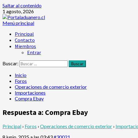
Saltar al contenido
1 agosto, 2026
Menú principal
Principal
Contacto
Miembros
Entrar
Buscar:
Inicio
Foros
Operaciones de comercio exterior
Importaciones
Compra Ebay
Respuesta a: Compra Ebay
Principal
›
Foros
›
Operaciones de comercio exterior
›
Importaci
8 junio, 2025 a las 03:43
#30021