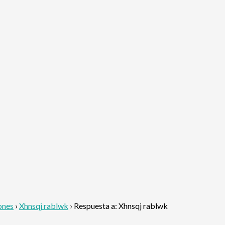
ones
›
Xhnsqj rablwk
›
Respuesta a: Xhnsqj rablwk