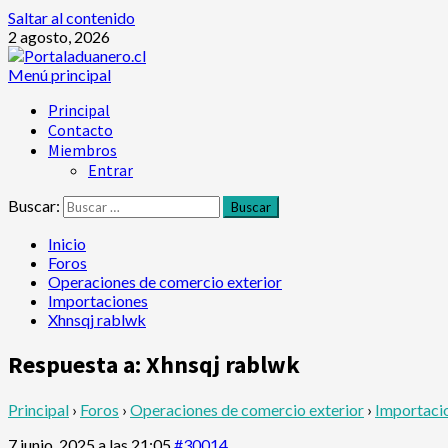
Saltar al contenido
2 agosto, 2026
Menú principal
Principal
Contacto
Miembros
Entrar
Buscar:
Inicio
Foros
Operaciones de comercio exterior
Importaciones
Xhnsqj rablwk
Respuesta a: Xhnsqj rablwk
Principal
›
Foros
›
Operaciones de comercio exterior
›
Importaci
7 junio, 2025 a las 21:05
#30014