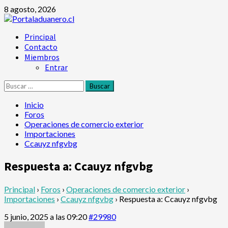
Saltar
8 agosto, 2026
al
contenido
Menú
Principal
principal
Contacto
Miembros
Entrar
Buscar:
Inicio
Foros
Operaciones de comercio exterior
Importaciones
Ccauyz nfgvbg
Respuesta a: Ccauyz nfgvbg
Principal
›
Foros
›
Operaciones de comercio exterior
›
Importaciones
›
Ccauyz nfgvbg
›
Respuesta a: Ccauyz nfgvbg
5 junio, 2025 a las 09:20
#29980