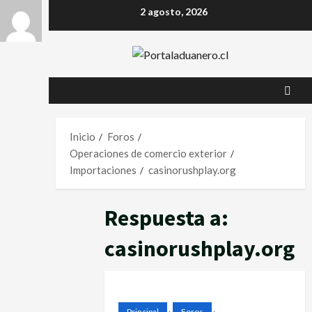
Saltar
2 agosto, 2026
al
contenido
Inicio
Foros
Operaciones de comercio exterior
Importaciones
casinorushplay.org
Respuesta a:
casinorushplay.org
Principal
›
Foros
›