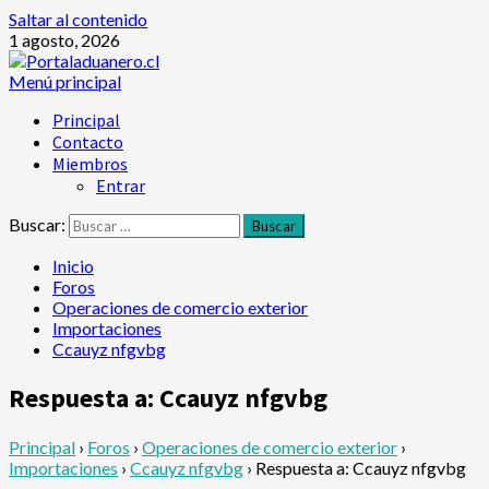
Saltar al contenido
1 agosto, 2026
Menú principal
Principal
Contacto
Miembros
Entrar
Buscar:
Inicio
Foros
Operaciones de comercio exterior
Importaciones
Ccauyz nfgvbg
Respuesta a: Ccauyz nfgvbg
Principal
›
Foros
›
Operaciones de comercio exterior
›
Importaciones
›
Ccauyz nfgvbg
›
Respuesta a: Ccauyz nfgvbg