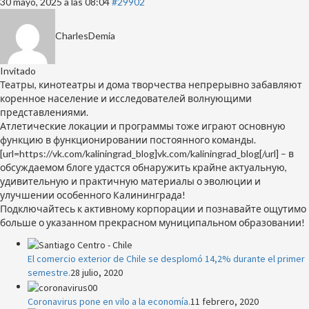
30 mayo, 2025 a las 08:04
#29902
CharlesDemia
Invitado
Театры, кинотеатры и дома творчества непрерывно забавляют
коренное население и исследователей волнующими
представлениями.
Атлетические локации и программы тоже играют основную
функцию в функционировании постоянного команды.
[url=https://vk.com/kaliningrad_blog]vk.com/kaliningrad_blog[/url] – в
обсуждаемом блоге удастся обнаружить крайне актуальную,
удивительную и практичную материалы о эволюции и
улучшении особенного Калининграда!
Подключайтесь к активному корпорации и познавайте ощутимо
больше о указанном прекрасном муниципальном образовании!
El comercio exterior de Chile se desplomó 14,2% durante el primer
semestre.
28 julio, 2020
Coronavirus pone en vilo a la economía.
11 febrero, 2020