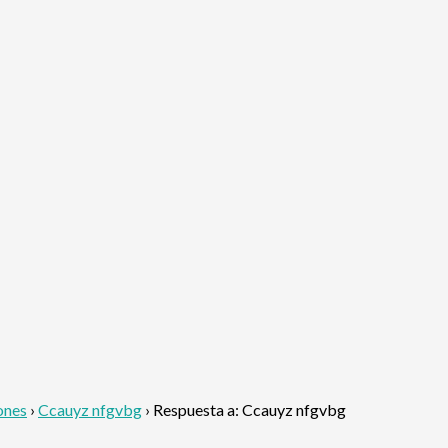
ones
›
Ccauyz nfgvbg
›
Respuesta a: Ccauyz nfgvbg