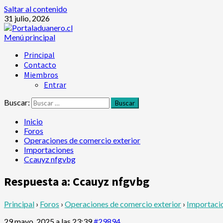
Saltar al contenido
31 julio, 2026
Menú principal
Principal
Contacto
Miembros
Entrar
Buscar:
Inicio
Foros
Operaciones de comercio exterior
Importaciones
Ccauyz nfgvbg
Respuesta a: Ccauyz nfgvbg
Principal
›
Foros
›
Operaciones de comercio exterior
›
Importaci
29 mayo, 2025 a las 23:39
#29894