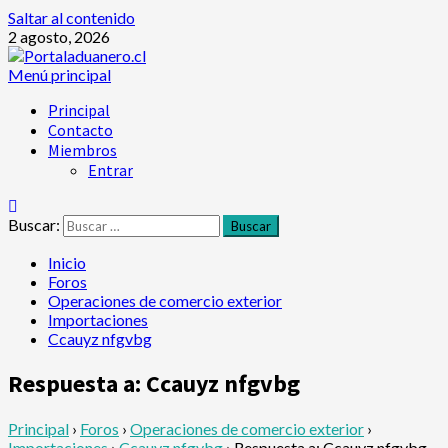
Saltar al contenido
2 agosto, 2026
Menú principal
Principal
Contacto
Miembros
Entrar
Buscar:
Inicio
Foros
Operaciones de comercio exterior
Importaciones
Ccauyz nfgvbg
Respuesta a: Ccauyz nfgvbg
Principal
›
Foros
›
Operaciones de comercio exterior
›
Importaciones
›
Ccauyz nfgvbg
›
Respuesta a: Ccauyz nfgvbg