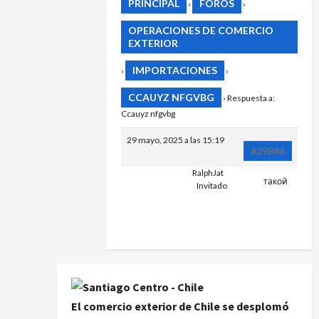
PRINCIPAL
FOROS
›
›
OPERACIONES DE COMERCIO
EXTERIOR
IMPORTACIONES
›
›
CCAUYZ NFGVBG
›
Respuesta a:
Ccauyz nfgvbg
29 mayo, 2025 a las 15:19
#29886
RalphJat
такой
Invitado
HTTPS://B
El comercio exterior de Chile se desplomó