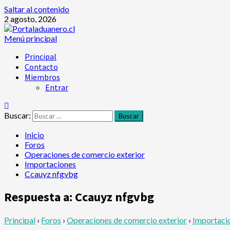
Saltar al contenido
2 agosto, 2026
Menú principal
Principal
Contacto
Miembros
Entrar
Buscar:
Inicio
Foros
Operaciones de comercio exterior
Importaciones
Ccauyz nfgvbg
Respuesta a: Ccauyz nfgvbg
Principal
›
Foros
›
Operaciones de comercio exterior
›
Importaci