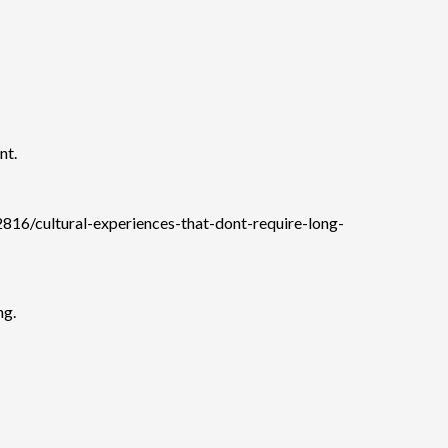
nt.
16/cultural-experiences-that-dont-require-long-
ng.