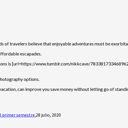
s of travelers believe that enjoyable adventures must be exorbita
 affordable escapades.
ions is [url=https://www.tumblr.com/nikkcave/7833817334689628
photography options.
vacation, can improve you save money without letting go of standi
l primer semestre.
28 julio, 2020