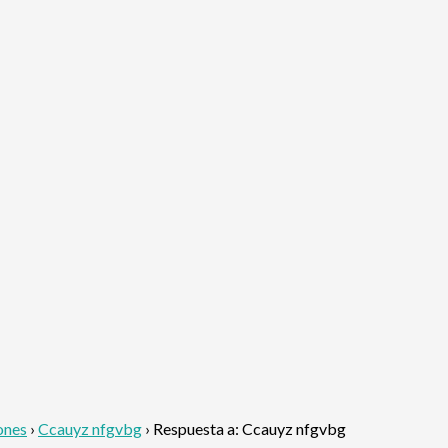
ones
›
Ccauyz nfgvbg
›
Respuesta a: Ccauyz nfgvbg